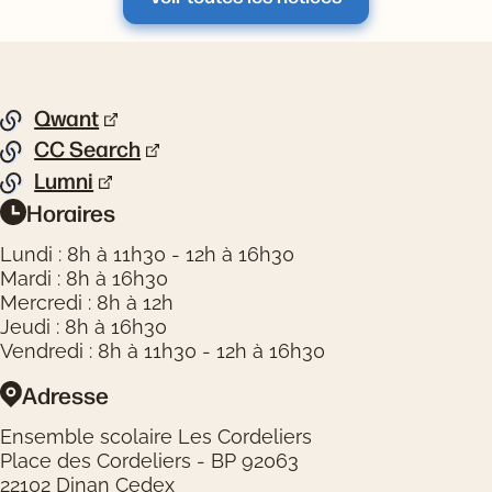
Pied de page
Qwant
Liste de liens
CC Search
Lumni
Horaires
Informations pratiques
Lundi : 8h à 11h30 - 12h à 16h30
Mardi : 8h à 16h30
Mercredi : 8h à 12h
Jeudi : 8h à 16h30
Vendredi : 8h à 11h30 - 12h à 16h30
Adresse
Ensemble scolaire Les Cordeliers
Place des Cordeliers - BP 92063
22102 Dinan Cedex