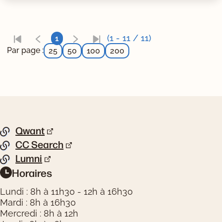
(1 - 11 / 11)
1
Par page :
25
50
100
200
Pied de page
Qwant
Liste de liens
CC Search
Lumni
Horaires
Informations pratiques
Lundi : 8h à 11h30 - 12h à 16h30
Mardi : 8h à 16h30
Mercredi : 8h à 12h