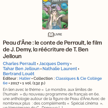
LIVRE
Peau d'Âne : le conte de Perrault, le film
de J. Demy, la réécriture de T. Ben
Jelloun
Charles Perrault
Jacques Demy
Tahar Ben Jelloun
Nathalie Laurent
Bertrand Louët
Editeur :
Hatier
Collection :
Classiques & Cie Collège
6e
2017
1 vol. (132 p.)
En lien avec le thème « Le monstre, aux limites de
l'humain » du nouveau programme de français en 6e,
une anthologie autour de la figure de Peau d'Âne.Avec de
nombreux plus : des compléments « Spécial cinéma »,
un témoignage de C. Deneuve,[...]