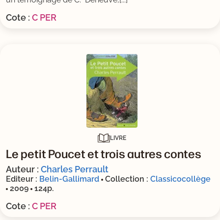
Cote :
C PER
LIVRE
Le petit Poucet et trois autres contes
Auteur :
Charles Perrault
Editeur :
Belin-Gallimard
Collection :
Classicocollège
2009
124p.
Cote :
C PER