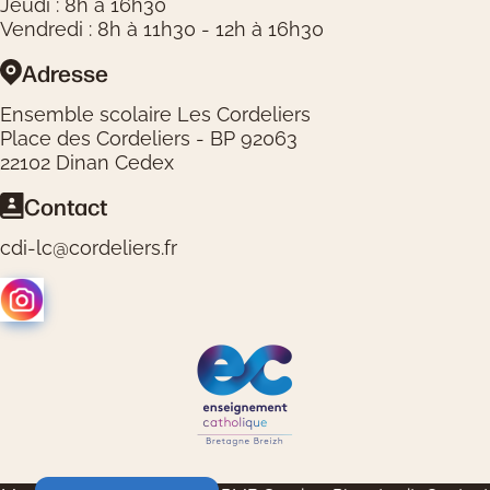
Jeudi : 8h à 16h30
Vendredi : 8h à 11h30 - 12h à 16h30
Adresse
Ensemble scolaire Les Cordeliers
Place des Cordeliers - BP 92063
22102 Dinan Cedex
Contact
cdi-lc@cordeliers.fr
Logos réseaux sociaux
Logos partenaires