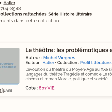
 :
Hatier
0764-8588
ollections rattachées :
Série Histoire littéraire
ments dans cette collection
isponibles (Ouverture d'une modale)
Le théâtre : les problématiques 
Auteur :
Michel Viegnes
Editeur :
Hatier
Collection :
Profil littératur
L'évolution du théâtre du Moyen-Age au XXe siè
langages du théâtre Tragédie et comédie Le rôl
cinéma et roman Morale, politique et société...
Cote :
807 VIE
LIVRE