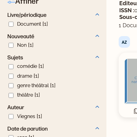
Affiner
Editeur
Livre/périodique
ISSN :
Livre/périodique
Sous-c
Document
[1]
Document
1 Docu
Nouveauté
Nouveauté
Non
[1]
Non
Tris d
Sujets
Sujets
comédie
[1]
comédie
drame
[1]
drame
genre théâtral
[1]
genre théâtral
théâtre
[1]
théâtre
Auteur
Auteur
Viegnes
[1]
Viegnes
Date de parution
Date de parution
1992