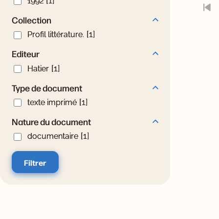
[1]
1992
Collection
Collection
Profil littérature.
[1]
Profil littérature.
Editeur
Editeur
Hatier
[1]
Hatier
Type de document
Type de document
texte imprimé
[1]
texte imprimé
Nature du document
Nature du document
documentaire
[1]
documentaire