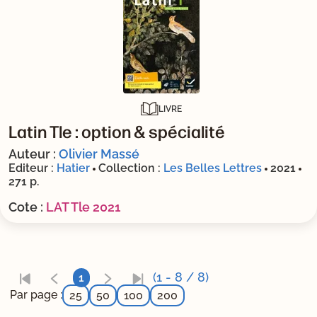
LIVRE
Latin Tle : option & spécialité
Auteur :
Olivier Massé
Editeur :
Hatier
Collection :
Les Belles Lettres
2021
271 p.
Cote :
LAT Tle 2021
(1 - 8 / 8)
1
Par page :
25
50
100
200