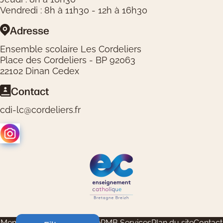
Vendredi : 8h à 11h30 - 12h à 16h30
Adresse
Ensemble scolaire Les Cordeliers
Place des Cordeliers - BP 92063
22102 Dinan Cedex
Contact
cdi-lc@cordeliers.fr
Logos réseaux sociaux
Logos partenaires
Mentions légales
Catalogue
PMB Services
Plan du site
Contact