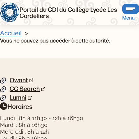
Portail du CDI du Collège-Lycée Les
Cordeliers
Menu
Accueil
Vous ne pouvez pas accéder à cette autorité.
Pied de page
Qwant
Liste de liens
CC Search
Lumni
Horaires
Informations pratiques
Lundi : 8h à 11h30 - 12h à 16h30
Mardi : 8h à 16h30
Mercredi : 8h à 12h
Jeudi : 8h à 16h30