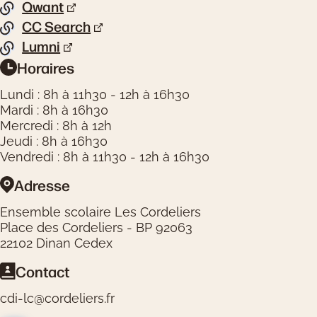
Pied de page
Qwant
Liste de liens
CC Search
Lumni
Horaires
Informations pratiques
Lundi : 8h à 11h30 - 12h à 16h30
Mardi : 8h à 16h30
Mercredi : 8h à 12h
Jeudi : 8h à 16h30
Vendredi : 8h à 11h30 - 12h à 16h30
Adresse
Ensemble scolaire Les Cordeliers
Place des Cordeliers - BP 92063
22102 Dinan Cedex
Contact
cdi-lc@cordeliers.fr