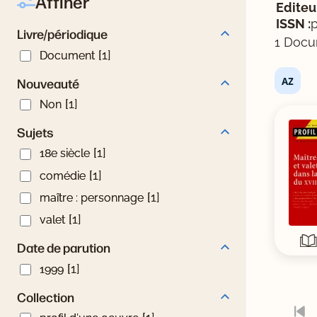
Affiner
Editeur
Livre/périodique
ISSN :
p
Livre/périodique
1 Docu
Document
[1]
Document
Nouveauté
Nouveauté
Tris d
Non
[1]
Non
Sujets
Sujets
18e siècle
[1]
18e siècle
comédie
[1]
comédie
maître : personnage
[1]
maître : personnage
valet
[1]
valet
Date de parution
Date de parution
1999
[1]
1999
Collection
Collection
profil d'une oeuvre