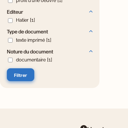
[1]
profil d'une oeuvre
Editeur
Editeur
Hatier
[1]
Hatier
Type de document
Type de document
texte imprimé
[1]
texte imprimé
Nature du document
Nature du document
documentaire
[1]
documentaire
Pied de page
Informations pratiq