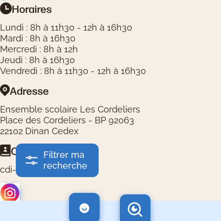
Horaires
Informations pratiques
Lundi : 8h à 11h30 - 12h à 16h30
Mardi : 8h à 16h30
Mercredi : 8h à 12h
Jeudi : 8h à 16h30
Vendredi : 8h à 11h30 - 12h à 16h30
Adresse
Ensemble scolaire Les Cordeliers
Place des Cordeliers - BP 92063
22102 Dinan Cedex
Contact
Filtrer ma
recherche
cdi-lc@cordeliers.fr
Logos réseaux sociaux
Logos partenaires