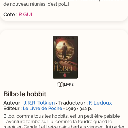
de nouveau réunies, c'est po[...]
Cote :
R GUI
LIVRE
Bilbo le hobbit
Auteur :
J.R.R. Tolkien
Traducteur :
F. Ledoux
Editeur :
Le Livre de Poche
1989
312 p.
Bilbo, comme tous les hobbits, est un petit être paisible.
L'aventure tombe sur lui comme la foudre quand le
magicien Gandalf et treize nains barbus viennent lui parler