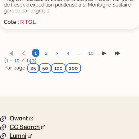
de trésor, d'expédition périlleuse à la Montagne Solitaire
gardée par le gra[...]
Cote :
R TOL
1
2
3
4
...
10
(1 - 15 / 143)
Par page :
25
50
100
200
Pied de page
Qwant
Liste de liens
CC Search
Lumni